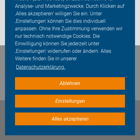
Analyse- und Marketingzwecke. Durch Klicken auf
Sei dabei
‚Alles akzeptieren‘ willigen Sie ein. Unter
Presse
‚Einstellungen‘ können Sie dies individuell
anpassen. Ohne Ihre Zustimmung verwenden wir
Login
nur technisch notwendige Cookies. Die
Einwilligung können Sie jederzeit unter
‚Einstellungen‘ widerrufen oder ändern. Alles
Weitere finden Sie in unserer
Bleiben Sie in Kontakt
Datenschutzerklärung.
Ablehnen
Einstellungen
Impressum
Datenschutz
Cookie-Einstellungen
Alles akzeptieren